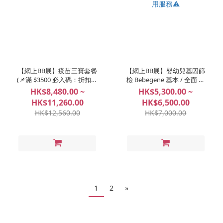
【網上BB展】疫苗三寶套餐
【網上BB展】嬰幼兒基因篩
(📌滿 $3500 必入碼：折扣、
檢 Bebegene 基本 / 全面 ⚠️
好禮任你揀！)
必須於31/8/2026年之前使用
HK$8,480.00 ~
HK$5,300.00 ~
服務⚠️
HK$11,260.00
HK$6,500.00
HK$12,560.00
HK$7,000.00
1
2
»