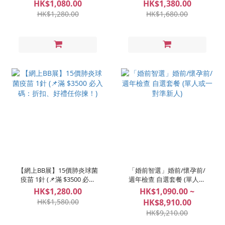
MenQuadfi® 1針 (📌滿
碼：折扣、好禮任你揀！)
HK$1,080.00
HK$1,380.00
$3500 必入碼：折扣、好禮
HK$1,280.00
HK$1,680.00
任你揀！)
【網上BB展】15價肺炎球菌
「婚前智選」婚前/懷孕前/
疫苗 1針 (📌滿 $3500 必入
週年檢查 自選套餐 (單人或
碼：折扣、好禮任你揀！)
一對準新人)
HK$1,280.00
HK$1,090.00 ~
HK$1,580.00
HK$8,910.00
HK$9,210.00