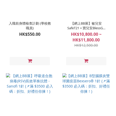
入職前身體檢查計劃 (學校教
【網上BB展】敏兒安
職員)
SafeT21 + 寶兒安BlessGD
(📌滿 $3500 必入碼：折扣、
HK$550.00
HK$10,800.00 ~
好禮任你揀！)
HK$11,800.00
HK$12,500.00