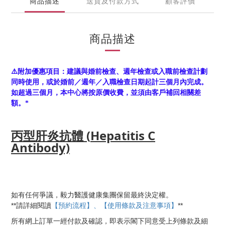
商品描述
送貨及付款方式
顧客評價
商品描述
⚠️
附加優惠項目：建議與婚前檢查、週年檢查或入職前檢查計劃
同時使用，或於婚前／週年／入職檢查日期起計三個月內完成。
如超過三個月，本中心將按原價收費，並須由客戶補回相關差
額。*
丙型肝炎抗體 (
Hepatitis C
Antibody)
如有任何爭議，毅力醫護健康集團保留最終決定權。
【預約流程】、【使用條款及注意事項】
**
**
請詳細閱讀
所有網上訂單一經付款及確認，即表示閣下同意受上列條款及細