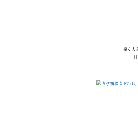
保安人
H