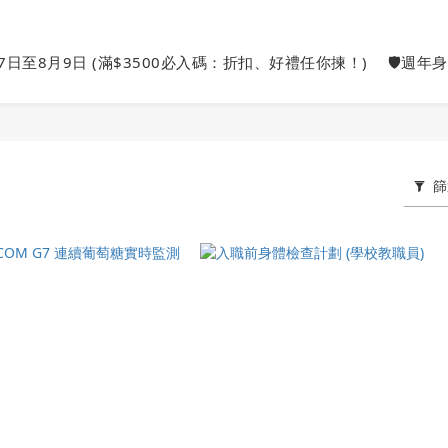
27日至8月9日 (滿$3500必入碼：折扣、好禮任你揀！)
🛡️週年
篩