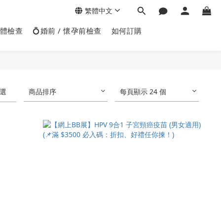
繁體中文
身體檢查
💍婚前 / 懷孕前檢查
如何訂購
選
商品排序
每頁顯示 24 個