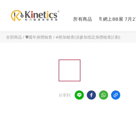
所有商品
🔖網上BB展 7月
全部商品
/
🛡️週年身體檢查
/
➕附加檢查(須參加指定身體檢查計劃)
分享到