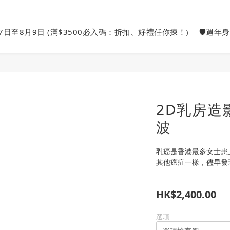
27日至8月9日 (滿$3500必入碼：折扣、好禮任你揀！)
🛡️週年
2D乳房造
波
乳癌是香港最多女士患
其他癌症一樣，儘早發
HK$2,400.00
選項