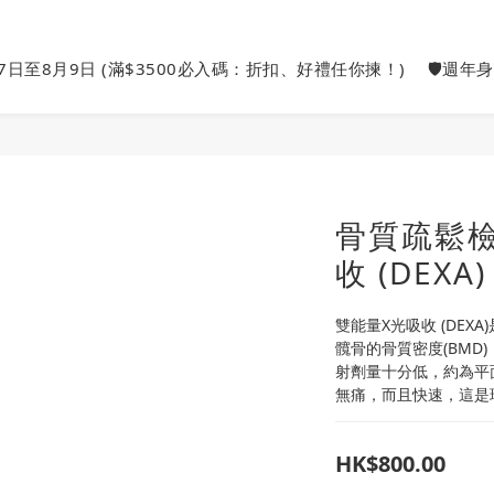
27日至8月9日 (滿$3500必入碼：折扣、好禮任你揀！)
🛡️週年
骨質疏鬆檢
收 (DEXA)
雙能量X光吸收 (DE
髖骨的骨質密度(BMD
射劑量十分低，約為平
無痛，而且快速，這是
HK$800.00