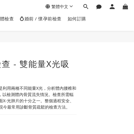
繁體中文
身體檢查
💍婚前 / 懷孕前檢查
如何訂購
查 - 雙能量X光吸
XA)是利用兩種不同能量X光，分析體內腰椎和
)，以檢測體內骨質流失情況。檢查所需輻
面X-光肺片的十分之一。整個過程安全、
現今最常用診斷骨質疏鬆的檢查方法。