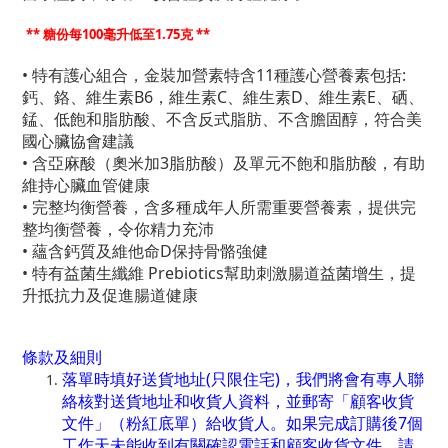
** 糖份每100毫升低至1.75克 **
•
特有護心組合，金裝加營素特含11種護心營養素包括:
鈣、鉻、維生素B6，維生素C、維生素D、維生素E、硒、
錳、低飽和脂肪酸、不含反式脂肪、不含膽固醇，符合美
國心臟協會建議
•
含亞麻酸（奧米加3脂肪酸）及單元不飽和脂肪酸，有助
維持心臟血管健康
•
完整均衡營養，含多種成年人所需重要營養素，提供完
整均衡營養，令你精力充沛
•
蘊含鈣質及維他命D保持骨骼強健
•
特有益菌生纖維 Prebiotics幫助刺激腸道益菌增生，提
升抵抗力及促進腸道健康
條款及細則
落單時填好送貨地址(只限住宅)，我們將會有專人聯
絡核對送貨地址和收貨人資料，並郵寄「顧客收貨
文件」（粉紅底單）給收貨人。如果完成訂購後7個
工作天未能收到有關確認電話和顧客收貨文件，請