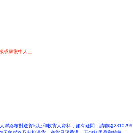
振或康復中人士
人聯絡核對送貨地址和收貨人資料，如有疑問，請聯絡
2310299
作天內聯絡及安排送貨。送貨只限香港，不包括馬灣和離島。