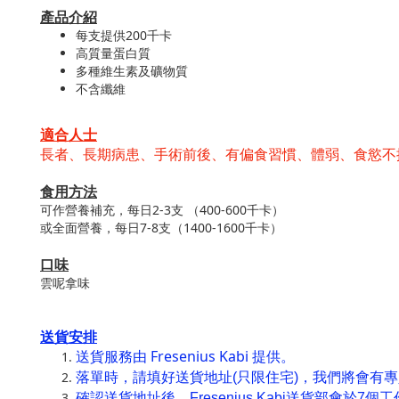
產品介紹
每支提供200千卡
高質量蛋白質
多種維生素及礦物質
不含纖維
適合人士
長者、長期病患、手術前後、有偏食習慣、體弱、食慾不
食用方法
可作營養補充，每日2-3支 （400-600千卡）
或全面營養，每日7-8支（1400-1600千卡）
口味
雲呢拿味
送貨安排
Fresenius Kabi
送貨服務由
提供。
落單時，請填好送貨地址
(
只限住宅
)
，我們將會有專
確認送貨地址後，
Fresenius Kabi
送貨部會於
7
個工