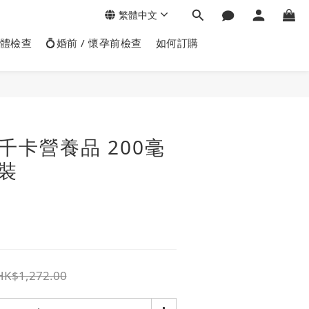
繁體中文
身體檢查
💍婚前 / 懷孕前檢查
如何訂購
千卡營養品 200毫
支裝
HK$1,272.00