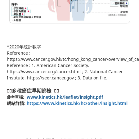
*2020年統計數字
Reference :
https://www.cancer.gov.hk/tc/hong_kong_cancer/overview_of_ca
Reference : 1. American Cancer Society.
https://www.cancer.org/cancer.html ; 2. National Cancer
Institute. https://seer.cancer.gov ; 3. Data on ﬁle.
多種癌症早期篩檢
👇🏻
👇🏻
參考單張:
www.kinetics.hk/leaflet/insight.pdf
網站詳情:
https://www.kinetics.hk/hc/other/insight.html