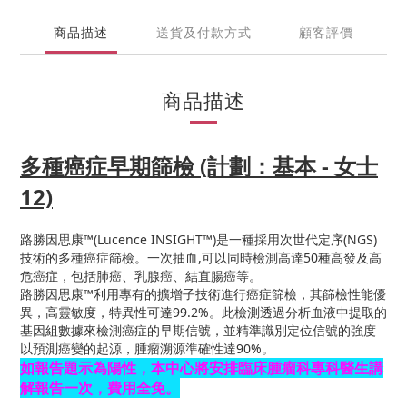
商品描述
送貨及付款方式
顧客評價
商品描述
多種癌症早期篩檢 (計劃：基本 - 女士
12)
路勝因思康™(Lucence INSIGHT™)是一種採用次世代定序(NGS)
技術的多種癌症篩檢。一次抽血,可以同時檢測高達50種高發及高
危癌症，包括肺癌、乳腺癌、結直腸癌等。
路勝因思康™利用專有的擴增子技術進行癌症篩檢，其篩檢性能優
異，高靈敏度，特異性可達99.2%。此檢測透過分析血液中提取的
基因組數據來檢測癌症的早期信號，並精準識別定位信號的強度
以預測癌變的起源，腫瘤溯源準確性達90%。
如報告題示為陽性，本中心將安排臨床腫瘤科專科醫生講
解報告一次，費用全免。