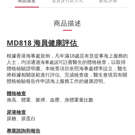
商品描述
送貨及付款方式
顧客評價
商品描述
MD818 海員健康評估
根據香港海事處規例，
凡年滿18歲且有意從事海上服務的
註冊醫生的體格檢查，以取得
人士，均須通過
海事處認可
體格檢驗證明書。
本檢查項目依照海事處標準設立，醫生
完成檢查後，醫生會
將根據相關規範進行評估。
填寫有關
體格檢驗報告
作申請海上服務工作的健康證明。
體格檢查
身高、體重、脈搏、血壓、身體重量比數
尿液檢查
尿糖、尿蛋白
專業諮詢和報告