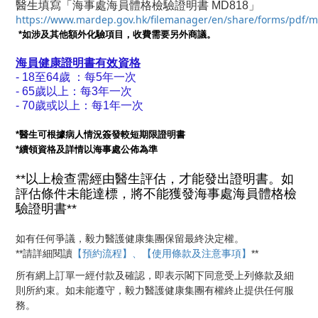
醫生填寫
「海事處海員體格檢驗證明書 MD818」
https://www.mardep.gov.hk/filemanager/en/share/forms/pdf/
*如涉及其他額外化驗項目，收費需要另外商議。
海員健康證明書有效資格
- 18至64歲 ：每5年一次
- 65歲以上：每3年一次
- 70歲或以上：每1年一次
*醫生可根據病人情況簽發較短期限證明書
*續領資格及詳情以海事處公佈為準
才能發出證明書。
**以上檢查需經由醫生評估，
如
評估條件未能達標，將不能獲發海事處海員體格檢
驗證明書**
如有任何爭議，毅力醫護健康集團保留最終決定權。
【預約流程】、【使用條款及注意事項】
**
**
請詳細閱讀
所有網上訂單一經付款及確認，即表示閣下同意受上列條款及細
則所約束。如未能遵守，毅力醫護健康集團有權終止提供任何服
務。