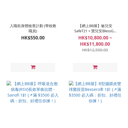
入職前身體檢查計劃 (學校教
【網上BB展】敏兒安
職員)
SafeT21 + 寶兒安BlessGD
(📌滿 $3500 必入碼：折扣、
HK$550.00
HK$10,800.00 ~
好禮任你揀！)
HK$11,800.00
HK$12,500.00