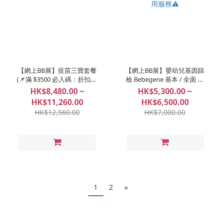
【網上BB展】疫苗三寶套餐
【網上BB展】嬰幼兒基因篩
(📌滿 $3500 必入碼：折扣、
檢 Bebegene 基本 / 全面 ⚠️
好禮任你揀！)
必須於31/8/2026年之前使用
HK$8,480.00 ~
HK$5,300.00 ~
服務⚠️
HK$11,260.00
HK$6,500.00
HK$12,560.00
HK$7,000.00
1
2
»