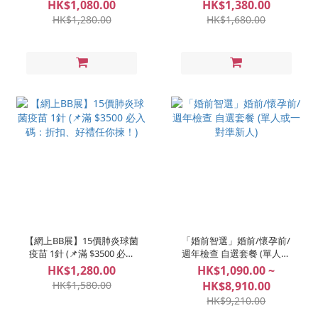
MenQuadfi® 1針 (📌滿
碼：折扣、好禮任你揀！)
HK$1,080.00
HK$1,380.00
$3500 必入碼：折扣、好禮
HK$1,280.00
HK$1,680.00
任你揀！)
【網上BB展】15價肺炎球菌
「婚前智選」婚前/懷孕前/
疫苗 1針 (📌滿 $3500 必入
週年檢查 自選套餐 (單人或
碼：折扣、好禮任你揀！)
一對準新人)
HK$1,280.00
HK$1,090.00 ~
HK$1,580.00
HK$8,910.00
HK$9,210.00