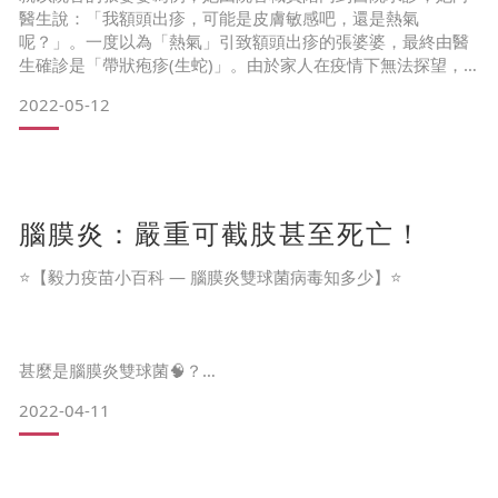
醫生說：「我額頭出疹，可能是皮膚敏感吧，還是熱氣
呢？」。一度以為「熱氣」引致額頭出疹的張婆婆，最終由醫
生確診是「帶狀疱疹(生蛇)」。由於家人在疫情下無法探望，
院舍職員又非常忙碌未有及時察覺，而婆婆最初誤把「生蛇」
2022-05-12
當作一般皮膚敏感並沒有理會，錯過治療生蛇的黃金時間，由
於生蛇位置與眼睛非常接近，她的視力因而受到影響。
為什麼有些人較易「生蛇」？ 5種高風險人士要小心提防
腦膜炎：嚴重可截肢甚至死亡！
6
⭐【毅力疫苗小百科 — 腦膜炎雙球菌病毒知多少】⭐
甚麼是腦膜炎雙球菌🧠？
2022-04-11
腦膜炎雙球菌是包裹在大腦和脊髓外薄層膜一種很嚴重的腦膜
炎病菌感染。較易於密集或群體環境中傳播，感染後病徵不明
顯但發病時間快，嚴重病症人士即使接受治療，每一百位感染
者有10-15人會因此而死亡，作為父母豈敢掉以輕心！易造成