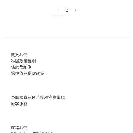
本港疫情嚴峻，政府已下調兒童接種新冠疫苗年齡，而不同年
1
2
齡接種劑數亦有不同：.
科興「克爾來福」疫苗
3至17歲 3劑
關於我們
(首針 — 28日 — 第二針 — 90日 — 第三針)
私隱政策聲明
條款及細則
退換貨及退款政策
復必泰疫苗
5至11歲 2劑
身體檢查及疫苗接種注意事項
顧客服務
(首針 — 56日 — 第三針)
12至17歲 3劑
聯絡我們
(首針 — 56日 &md