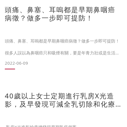
頭痛、鼻塞、耳嗚都是早期鼻咽癌
需要完成2針，如只曾注射1針*，可於出發前補打1針。
部分學校接受抗體血液報告，如報告結果未有足夠抗體，需要
病徵？做多一步即可提防！
補打1針。
衛生署為1歲及18個月之兒童免費注射 (2018年7月前出生為1
歲及6歲接種)。
頭痛、鼻塞、耳嗚都是早期鼻咽癌病徵？做多一步即可提防！
💉預防疫苗
很多人誤以為鼻咽癌只和吸煙有關，要是年青力壯或是生活習
慣良好，又怎會認為癌症有自己的份兒？但事實上，不論男女
麻疹/流行性腮腺炎/德國麻疹三合一疫苗
2022-06-09
老幼，鼻咽癌的威脅可能已悄悄進逼至你身邊。
不可不知的鼻咽癌統計數據：
40歲以上女士定期進行乳房X光造
鼻咽癌是本港常見的癌症殺手之一，每年有600至800多宗病例
1
影，及早發現可減全乳切除和化療
20-44歲男士的頭號癌症2
機會
女士當中較常發病於40-60歲的其中一種癌症 1
香港人的鼻咽癌發病率更是全球平均的5-6倍 3,4
80%患者在初次確診時已屬晚期