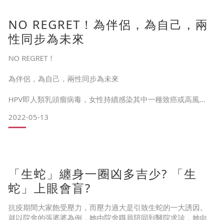
香港提供的免費疫苗足夠嗎？
NO REGRET！為伴侶，為自己，兩
除了現時多個國家入境必須注射的新冠肺炎疫苗外，還有哪些
性同步為未來
疫苗需要於入境前或入學前接種呢？
NO REGRET！
很多歐美國家跟香港一樣，於出生至歲半期間，都已接種卡介
苗、白喉、破傷風及肺炎雙球菌等疫苗。
為伴侶，為自己，兩性同步為未來
但
HPV即人類乳頭瘤病毒，女性持續感染其中一種致癌或高風險
類型的 HPV，可導致子宮頸出現不正常的細胞病變，部分更可
2022-05-13
能會在數年間發展成為子宮頸癌。香港演藝天后梅艷芳和曾為
「蠟筆小新」「櫻桃小丸子」等動畫配音的蔣篤慧女士，也是
因為罹患子宮頸癌併發器官衰竭離世。
不論男女皆有機會感染HPV。目前研究資料顯示，每個人一生
「生蛇」纏身一圈凶多吉少? 「生
中約有5～8成的機會感染。女性開始有性行為後，感染HPV的
機會將大幅增加。男性也會經由性行為感染HPV引致陰莖癌、
蛇」上眼會盲?
肛門癌及俗稱
抗疫期間大家飽受壓力，而壓力過大是引致生蛇的一大誘因。
就以院舍的張婆婆為例，她由院舍職員陪同到醫院求診，她向