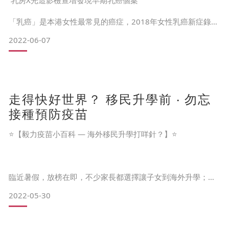
乳房X光造影檢查增發現早期乳癌個案
「乳癌」是本港女性最常見的癌症，2018年女性乳癌新症錄得
4,618宗，2019年錄得4,761宗，該年死於乳癌的女性共有852
2022-06-07
名。除此以外，婦女有機會因年齡增長、生活習慣、懷孕或其
他生理因素，出現乳房健康問題或乳腺疾病，常見包括乳房疼
痛、乳房纖維瘤、乳腺囊腫或乳腺增生等。
走得快好世界？ 移民升學前 ‧ 勿忘
10大高危因素罹患乳癌
接種預防疫苗
根據香港乳癌基金會2021年發佈的《香港乳癌資料庫第十三號
⭐【毅力疫苗小百科 — 海外移民升學打咩針？】⭐
報告》，擷取了2006年或之後被確診乳癌的患
臨近暑假，放榜在即，不少家長都選擇讓子女到海外升學；加
上最近移民熱潮湧現，很多市民都忙於為離港作出準備……其中
2022-05-30
一項需要預早時間準備的事，必定是接種預防疫苗。