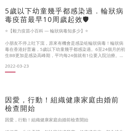
流行病的「入侵性腦膜炎雙球菌」由A、B、C、W、X、Y六個
5歲以下幼童幾乎都感染過．輪狀病
血清型引起。不同血清型於不同國家地區都有機會造成流行感
染的趨勢，醫生建議接種疫苗可大幅減低感染風險。
毒疫苗最早10周歲起效🛡️
⭐【毅力疫苗小百科 — 輪狀病毒知多少】⭐
小朋友不停上吐下瀉，原來有機會是感染咗輪狀病毒！輪狀病
毒在香港好普遍，5歲以下幼童幾乎都感染過。6至24個月的初
生BB更加是感染高峰期，平均每24個就有1位要入院治療。由
於仍未有藥物可對症治療，加上輪狀病毒容易經口糞污染傳
2022-03-23
播，在提高衛生意識之餘，接種口服輪狀病毒疫苗成為寶寶的
最佳保護。口服輪狀病毒疫苗有供應「2劑」及「3劑」，兩者
最早均可於六週歲時接種第一劑，而「2劑」最早於10週歲完
成接種。
因愛，行動！組織健康家庭由婚前
檢查開始
因愛，行動！組織健康家庭由婚前檢查開始