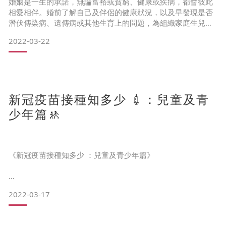
婚姻是一生的承諾，無論富裕或貧窮、健康或疾病，都會彼此
相愛相伴。婚前了解自己及伴侶的健康狀況，以及早發現是否
潛伏傳染病、遺傳病或其他生育上的問題，為組織家庭生兒育
女作好準備。
2022-03-22
地中海貧血患者 就唔可以生BB?
地中海貧血(Thalassemia)是新婚夫婦最關注的婚前檢查項目之
一，地中海貧血可根據嚴重程度分為重型和輕型，輕型地中海
新冠疫苗接種知多少 💉：兒童及青
貧血症約佔本港人口8.5%，換言之每11個香港人，就有一位係
輕型地中海貧血患者。由於輕型地中海貧血患者一般不會出現
少年篇🚸
任何症狀
《新冠疫苗接種知多少 ：兒童及青少年篇》
2022-03-17