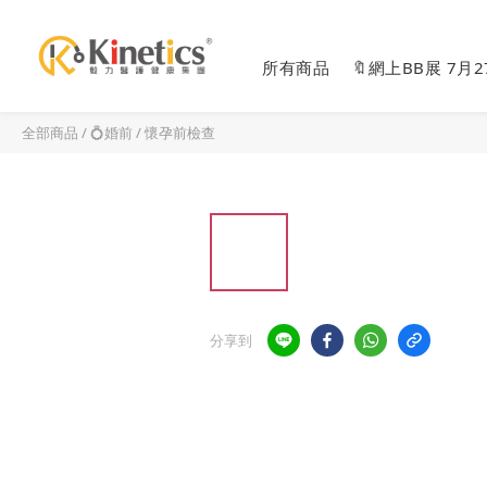
所有商品
🔖網上BB展 7月
全部商品
/
💍婚前 / 懷孕前檢查
分享到