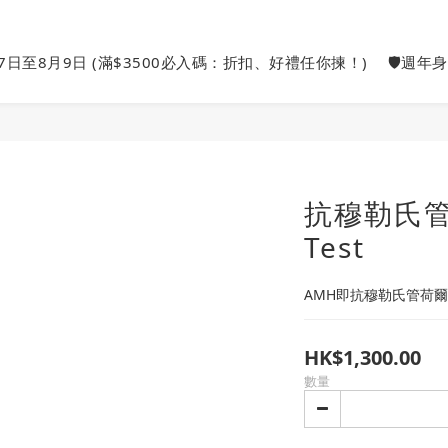
27日至8月9日 (滿$3500必入碼：折扣、好禮任你揀！)
🛡️週年
抗穆勒氏管
Test
AMH即抗穆勒氏管荷
HK$1,300.00
數量