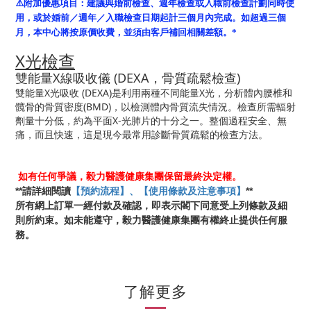
⚠️
附加優惠項目：建議與婚前檢查、週年檢查或入職前檢查計劃同時使
用，或於婚前／週年／入職檢查日期起計三個月內完成。如超過三個
月，本中心將按原價收費，並須由客戶補回相關差額。*
X光檢查
雙能量X線吸收儀 (DEXA，骨質疏鬆檢查)
雙能量X光吸收 (DEXA)是利用兩種不同能量X光，分析體內腰椎和
髖骨的骨質密度(BMD)，以檢測體內骨質流失情況。檢查所需輻射
劑量十分低，約為平面X-光肺片的十分之一。整個過程安全、無
痛，而且快速，這是現今最常用診斷骨質疏鬆的檢查方法。
如有任何爭議，毅力醫護健康集團保留最終決定權。
**
**
請詳細閱讀
【預約流程】、【使用條款及注意事項】
所有網上訂單一經付款及確認，即表示閣下同意受上列條款及細
則所約束。如未能遵守，毅力醫護健康集團有權終止提供任何服
務。
了解更多