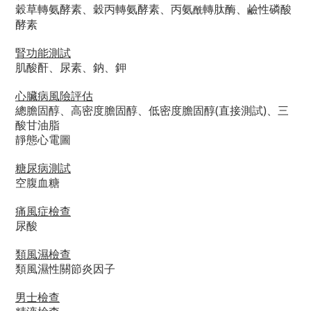
穀草轉氨酵素、穀丙轉氨酵素、丙氨
轉肽酶、鹼性磷酸
酰
酵素
腎功能測試
肌酸酐、尿素、鈉、鉀
心臟病風險評估
總膽固醇、高密度膽固醇、低密度膽固醇(直接測試)、三
酸甘油脂
靜態心電圖
糖尿病測試
空腹血糖
痛風症檢查
尿酸
類風濕檢查
類風濕性關節炎因子
男士檢查