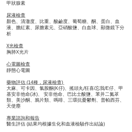
甲狀腺素
尿液檢查
顏色、清澈度、比重、酸鹼度、葡萄糖、酮、蛋白、血
液、膽紅素、尿膽素元、亞硝酸鹽、白血球、顯微鏡下分
析
X光檢查
胸肺X光片
心電圖檢查
靜態心電圖
藥物評估 (14種，尿液檢查)
大麻、可卡因、氯胺酮(K仔)、搖頭丸/狂喜/忘我/E仔、甲
基安非他命(冰)、 安非他命、巴比士酸鹽、苯并二氮䓬
類、美沙酮、鴉片類、嗎啡、三環抗憂鬱劑、普帕西芬、
天使塵
專業諮詢和報告
醫生評估 (結果均根據生化和血液檢驗作出結論)