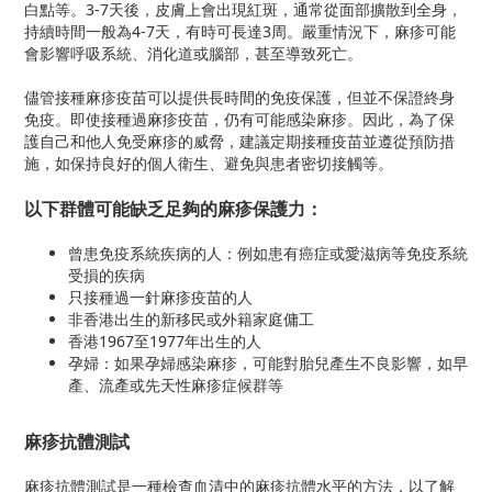
白點等。3-7天後，皮膚上會出現紅斑，通常從面部擴散到全身，
持續時間一般為4-7天，有時可長達3周。嚴重情況下，麻疹可能
會影響呼吸系統、消化道或腦部，甚至導致死亡。
儘管接種麻疹疫苗可以提供長時間的免疫保護，但並不保證終身
免疫。即使接種過麻疹疫苗，仍有可能感染麻疹。因此，為了保
護自己和他人免受麻疹的威脅，建議定期接種疫苗並遵從預防措
施，如保持良好的個人衛生、避免與患者密切接觸等。
以下群體可能缺乏足夠的麻疹保護力：
曾患免疫系統疾病的人：例如患有癌症或愛滋病等免疫系統
受損的疾病
只接種過一針麻疹疫苗的人
非香港出生的新移民或外籍家庭傭工
香港1967至1977年出生的人
孕婦：如果孕婦感染麻疹，可能對胎兒產生不良影響，如早
產、流產或先天性麻疹症候群等
麻疹抗體測試
麻疹抗體測試是一種檢查血清中的麻疹抗體水平的方法，以了解