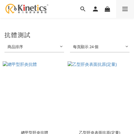
抗體測試
商品排序
每頁顯示 24 個
總甲型肝炎抗體
乙型肝炎表面抗原(定量)