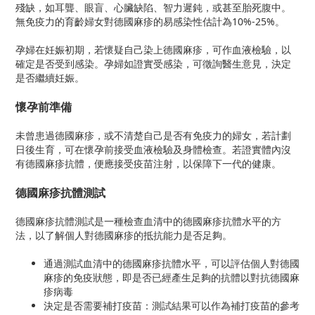
殘缺，如耳聾、眼盲、心臟缺陷、智力遲鈍，或甚至胎死腹中。
無免疫力的育齡婦女對德國麻疹的易感染性估計為10%-25%。
孕婦在妊娠初期，若懷疑自己染上德國麻疹，可作血液檢驗，以
確定是否受到感染。孕婦如證實受感染，可徵詢醫生意見，決定
是否繼續妊娠。
懷孕前準備
未曾患過德國麻疹，或不清楚自己是否有免疫力的婦女，若計劃
日後生育，可在懷孕前接受血液檢驗及身體檢查。若證實體內沒
有德國麻疹抗體，便應接受疫苗注射，以保障下一代的健康。
德國麻疹
抗體測試
德國麻疹抗體測試是一種檢查血清中的德國麻疹抗體水平的方
法，以了解個人對德國麻疹的抵抗能力是否足夠。
通過測試血清中的德國麻疹抗體水平，可以評估個人對德國
麻疹的免疫狀態，即是否已經產生足夠的抗體以對抗德國麻
疹病毒
決定是否需要補打疫苗：測試結果可以作為補打疫苗的參考