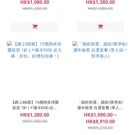
MenQuadfi® 1針 (📌滿
碼：折扣、好禮任你揀！)
HK$1,080.00
HK$1,380.00
$3500 必入碼：折扣、好禮
HK$1,280.00
HK$1,680.00
任你揀！)
【網上BB展】15價肺炎球菌
「婚前智選」婚前/懷孕前/
疫苗 1針 (📌滿 $3500 必入
週年檢查 自選套餐 (單人或
碼：折扣、好禮任你揀！)
一對準新人)
HK$1,280.00
HK$1,090.00 ~
HK$1,580.00
HK$8,910.00
HK$9,210.00