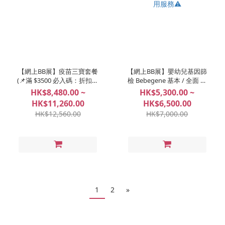
【網上BB展】疫苗三寶套餐
【網上BB展】嬰幼兒基因篩
(📌滿 $3500 必入碼：折扣、
檢 Bebegene 基本 / 全面 ⚠️
好禮任你揀！)
必須於31/8/2026年之前使用
HK$8,480.00 ~
HK$5,300.00 ~
服務⚠️
HK$11,260.00
HK$6,500.00
HK$12,560.00
HK$7,000.00
1
2
»