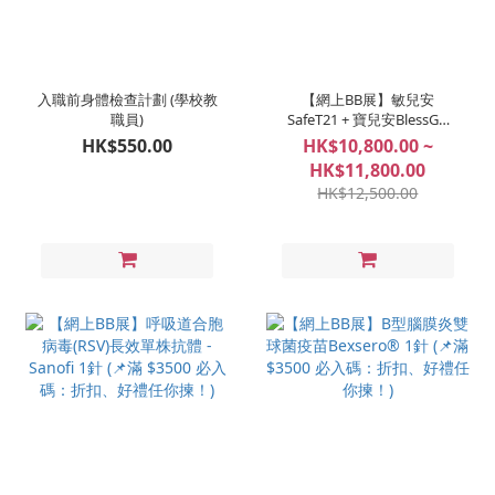
入職前身體檢查計劃 (學校教
【網上BB展】敏兒安
職員)
SafeT21 + 寶兒安BlessGD
(📌滿 $3500 必入碼：折扣、
HK$550.00
HK$10,800.00 ~
好禮任你揀！)
HK$11,800.00
HK$12,500.00