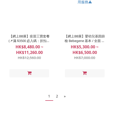
【網上BB展】疫苗三寶套餐
【網上BB展】嬰幼兒基因篩
(📌滿 $3500 必入碼：折扣、
檢 Bebegene 基本 / 全面 ⚠️
好禮任你揀！)
必須於31/8/2026年之前使用
HK$8,480.00 ~
HK$5,300.00 ~
服務⚠️
HK$11,260.00
HK$6,500.00
HK$12,560.00
HK$7,000.00
1
2
»