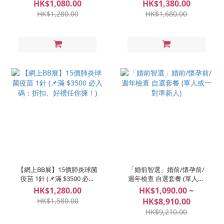
MenQuadfi® 1針 (📌滿
碼：折扣、好禮任你揀！)
HK$1,080.00
HK$1,380.00
$3500 必入碼：折扣、好禮
HK$1,280.00
HK$1,680.00
任你揀！)
【網上BB展】15價肺炎球菌
「婚前智選」婚前/懷孕前/
疫苗 1針 (📌滿 $3500 必入
週年檢查 自選套餐 (單人或
碼：折扣、好禮任你揀！)
一對準新人)
HK$1,280.00
HK$1,090.00 ~
HK$1,580.00
HK$8,910.00
HK$9,210.00