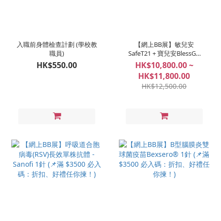
入職前身體檢查計劃 (學校教
【網上BB展】敏兒安
職員)
SafeT21 + 寶兒安BlessGD
(📌滿 $3500 必入碼：折扣、
HK$550.00
HK$10,800.00 ~
好禮任你揀！)
HK$11,800.00
HK$12,500.00