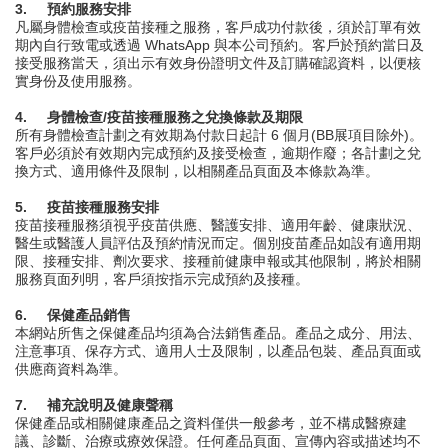
3.
預約服務安排
凡屬身體檢查或疫苗接種之服務，客戶成功付款後，須於訂單有效
期內自行致電或透過 WhatsApp 與本公司預約。客戶於預約當日及
接受服務當天，須出示有效身份證明文件及訂購確認資料，以便核
實身份及使用服務。
4.
身體檢查/疫苗接種服務之兌換條款及期限
所有身體檢查計劃之有效期為付款日起計 6 個月(BB展項目除外)。
客戶必須於有效期內完成預約及接受檢查，逾期作廢；各計劃之兌
換方式、適用條件及限制，以相關產品頁面及本條款為準。
5.
疫苗接種服務安排
疫苗接種服務須視乎疫苗供應、醫護安排、適用年齡、健康狀況、
醫生或醫護人員評估及預約情況而定。個別疫苗產品如設有適用期
限、接種安排、劑次要求、接種前健康申報或其他限制，將於相關
服務頁面列明，客戶須按指示完成預約及接種。
6.
保健產品銷售
本網站所售之保健產品均須為合法銷售產品。產品之成分、用法、
注意事項、保存方式、適用人士及限制，以產品包裝、產品頁面或
供應商資料為準。
7.
補充說明及健康聲稱
保健產品或相關健康產品之資料僅供一般參考，並不構成醫療建
議、診斷、治療或療效保證。任何產品頁面、宣傳內容或描述均不