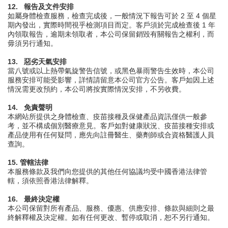
12.
報告及文件安排
如屬身體檢查服務，檢查完成後，一般情況下報告可於 2 至 4 個星
期內發出，實際時間視乎檢測項目而定。客戶須於完成檢查後 1 年
內領取報告，逾期未領取者，本公司保留銷毀有關報告之權利，而
毋須另行通知。
13.
惡劣天氣安排
當八號或以上熱帶氣旋警告信號，或黑色暴雨警告生效時，本公司
服務安排可能受影響，詳情請留意本公司官方公告。客戶如因上述
情況需更改預約，本公司將按實際情況安排，不另收費。
14.
免責聲明
本網站所提供之身體檢查、疫苗接種及保健產品資訊僅供一般參
考，並不構成個別醫療意見。客戶如對健康狀況、疫苗接種安排或
產品使用有任何疑問，應先向註冊醫生、藥劑師或合資格醫護人員
查詢。
15. 管轄法律
本服務條款及我們向您提供的其他任何協議均受中國香港法律管
轄，須依照香港法律解釋。
16.
最終決定權
本公司保留對所有產品、服務、優惠、供應安排、條款與細則之最
終解釋權及決定權。如有任何更改、暫停或取消，恕不另行通知。