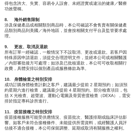
得包含誇大、失實、容易令人誤會、未經證實或違法的健康／醫療
功效聲稱。
8.
海外銷售限制
涉及
保健產品
或相關類別商品時，本公司確認不會售賣有關
保健產
品
類別商品到美國／海外地區，並會按相關支付平台及監管要求處
理。
9.
更改、取消及退款
所有訂單一經確認，一般情況下不設取消、更改或退款。若客戶因
特殊原因申請退款，須提交合理證明文件，並經本公司或相關醫護
／內部審批後方可處理；如涉及已批核退款，本公司可收取相關行
政費，具體安排以個別產品或服務條款為準。
10.
身體檢查之特別安排
成功訂購身體檢查計劃之客戶，建議最少提前 2 星期預約；如須預
約星期六進行檢查，建議最少提前 4 星期預約。部分檢查項目，包
括 X 光檢查、超聲波、運動心電圖及骨質密度檢查（DEXA），需安
排於指定專科診所進行。
11.
疫苗接種之特別安排
疫苗接種服務可能受供應情況、疫苗批次、醫護排期或臨床評估影
響。如客戶未符合接種條件、未能提供所需資料，或經醫護人員評
估後不適合接種，本公司保留調整、延期或取消有關服務之權利。