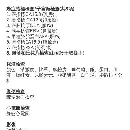
癌症指標檢查/
(
共3項
)
子宮頸檢查
1. 癌指標
CA15.3 (
乳房
)
2. 癌指標
CA125(
卵巢癌
)
3. 癌胚抗原
CEA (
腸癌
)
4. 病毒抗體
EBV (
鼻咽癌
)
5. 甲種胚胎蛋白
AFP (
肝癌
)
6. 癌指標
CA19.9 (
胰臟癌
)
7. 癌指標PSA (前列腺)
8. 超薄柏氏抹片檢查
(由女護士取樣本)
尿液檢查
顏色、清澈度、比重、酸鹼度、葡萄糖、酮、蛋白、血
液、膽紅素、尿膽素元、亞硝酸鹽、白血球、顯微鏡下分
析
糞便檢查
糞便潛血檢查
心電圖檢查
靜態心電圖
影像