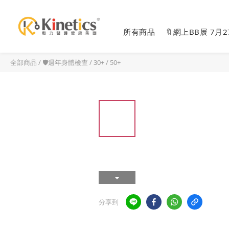
所有商品
🔖網上BB展 7月
全部商品
/
🛡️週年身體檢查
/
30+ / 50+
分享到