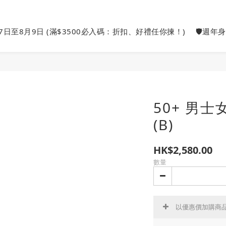
27日至8月9日 (滿$3500必入碼：折扣、好禮任你揀！)
🛡️週年
50+ 男
(B)
HK$2,580.00
數量
以優惠價加購商