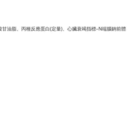
酸甘油脂、丙種反應蛋白(定量)、心臟衰竭指標–
N端腦鈉前體