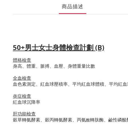
商品描述
50+男士女士身體檢查計劃 (B)
體格檢查
身高、體重、脈搏、血壓、身體重量比數
全血檢查
血
色素測定、紅血球壓積率、平均紅血球體積、平均紅血
炎症
檢
查
紅血球沉降率
肝功能檢查
穀草轉氨酵素、穀丙轉氨酵素、丙氨
轉肽酶、鹼性磷酸
酰