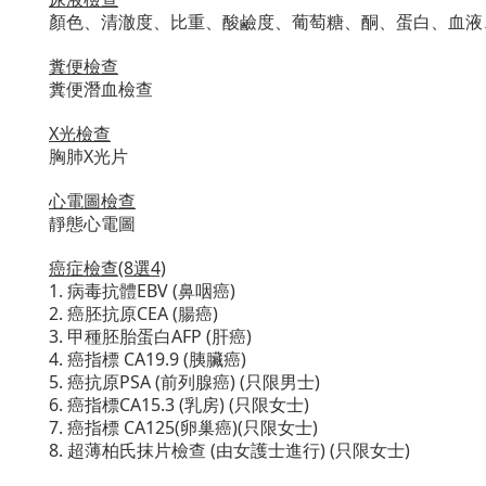
顏色、清澈度、比重、酸鹼度、葡萄糖、酮、蛋白、血液
糞便檢查
糞便潛血檢查
X光檢查
胸肺X光片
心電圖檢查
靜態心電圖
癌症檢查(8選4)
1. 病毒抗體EBV (鼻咽癌)
2. 癌胚抗原CEA (腸癌)
3. 甲種胚胎蛋白AFP (肝癌)
4. 癌指標 CA19.9 (胰臟癌)
5. 癌抗原PSA (前列腺癌) (只限男士)
6. 癌指標CA15.3 (乳房) (只限女士)
7. 癌指標 CA125(卵巢癌)(只限女士)
8. 超薄柏氏抹片檢查 (由女護士進行) (只限女士)