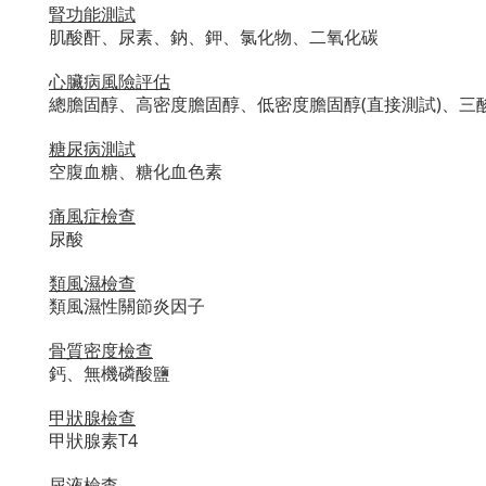
腎功能測試
肌酸酐、尿素、鈉、鉀、氯化物、二氧化碳
心臟病風險評估
總膽固醇、高密度膽固醇、低密度膽固醇(直接測試)、三
糖尿病測試
空腹血糖、糖化血色素
痛風症檢查
尿酸
類風濕檢查
類風濕性關節炎因子
骨質密度檢查
鈣、無機磷酸鹽
甲狀腺檢查
甲狀腺素T4
尿液檢查