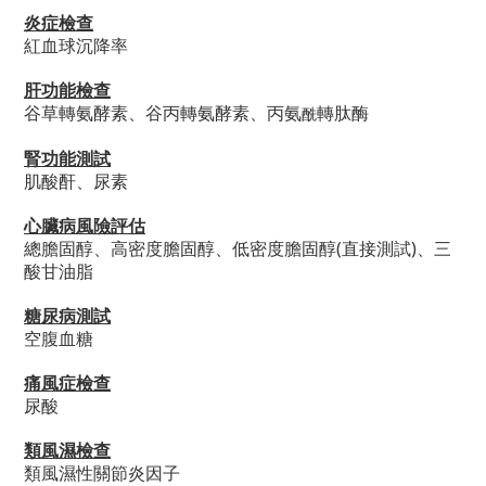
炎症檢查
紅血球沉降率
肝功能檢查
谷草轉氨酵素、谷丙轉氨酵素、丙氨
轉肽酶
酰
腎功能測試
肌酸酐、尿素
心臟病風險評估
總膽固醇、高密度膽固醇、低密度膽固醇(直接測試)、三
酸甘油脂
糖尿病測試
空腹血糖
痛風症檢查
尿酸
類風濕檢查
類風濕性關節炎因子