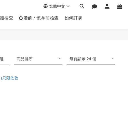
繁體中文
身體檢查
💍婚前 / 懷孕前檢查
如何訂購
選
商品排序
每頁顯示 24 個