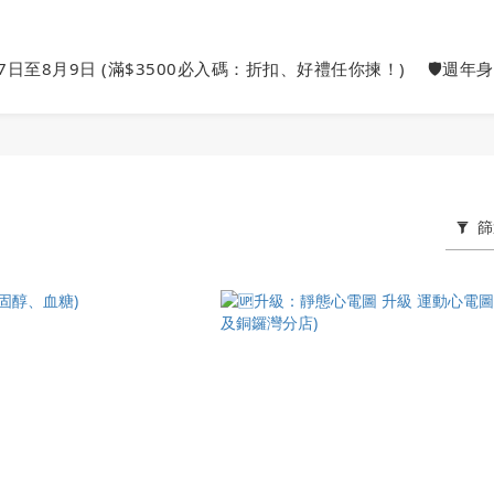
27日至8月9日 (滿$3500必入碼：折扣、好禮任你揀！)
🛡️週年
篩