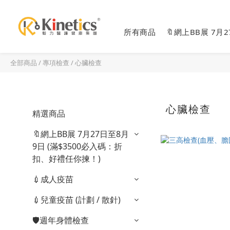
所有商品
🔖網上BB展 7月
全部商品
/
專項檢查
/
心臟檢查
心臟檢查
精選商品
🔖網上BB展 7月27日至8月
9日 (滿$3500必入碼：折
扣、好禮任你揀！)
💉成人疫苗
💉兒童疫苗 (計劃 / 散針)
🛡️週年身體檢查